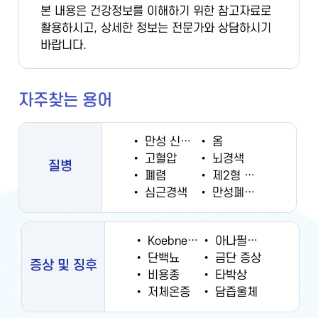
본 내용은 건강정보를 이해하기 위한 참고자료로
활용하시고, 상세한 정보는 전문가와 상담하시기
바랍니다.
자주찾는 용어
•
만성 신부전증
•
옴
•
고혈압
•
뇌경색
질병
•
폐렴
•
제2형 당뇨병
•
심근경색
•
만성폐쇄성폐질환
•
Koebner 현상
•
아나필락시스
•
단백뇨
•
금단 증상
증상 및 징후
•
비용종
•
타박상
•
저체온증
•
담즙울체