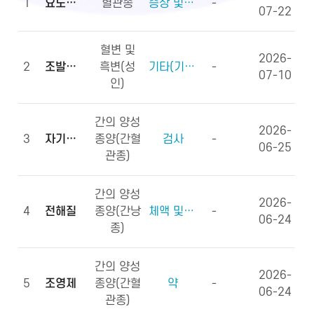
1
요도하열
혈관종
증상 및 징후(증상)
-
07-22
혈변 및
2026-
2
조발생률
흑변(성
기타(기타용어)
-
07-10
인)
간의 양성
2026-
3
자기공명영상
종양(간혈
검사
-
06-25
관종)
간의 양성
2026-
4
전해질
종양(간낭
체액 및 전해질, 영양소
-
06-24
종)
간의 양성
2026-
5
조영제
종양(간혈
약
-
06-24
관종)