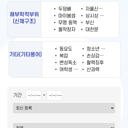
•
두덩뼈
•
자율신경계
해부학적부위
•
마이봄샘
•
상시상 정맥동
(신체구조)
•
무명 동맥
•
부신
•
돌막창자
•
대천문
•
동요도
•
청소년 궐련 현재 흡연율
기타
(기타용어)
•
복압
•
손상감시정보
•
변성독소
•
활력징후
•
여학생 흡연율
•
산과력
~
기간