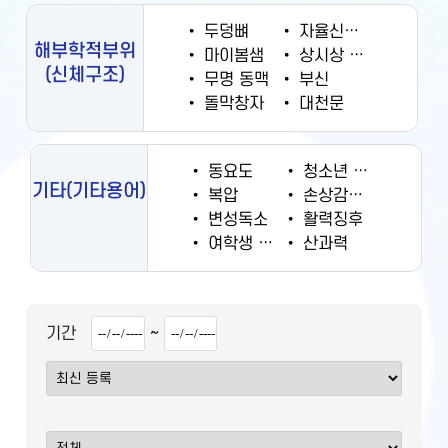
•
두덩뼈
•
자율신경계
해부학적부위
•
마이봄샘
•
상시상 정맥동
(신체구조)
•
무명 동맥
•
부신
•
돌막창자
•
대천문
•
동요도
•
청소년 궐련 현재 흡연율
기타
(기타용어)
•
복압
•
손상감시정보
•
변성독소
•
활력징후
•
여학생 흡연율
•
산과력
~
기간