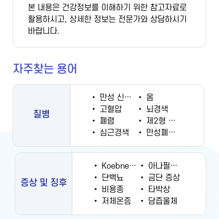
본 내용은 건강정보를 이해하기 위한 참고자료로
활용하시고, 상세한 정보는 전문가와 상담하시기
바랍니다.
자주찾는 용어
•
만성 신부전증
•
옴
•
고혈압
•
뇌경색
질병
•
폐렴
•
제2형 당뇨병
•
심근경색
•
만성폐쇄성폐질환
•
Koebner 현상
•
아나필락시스
•
단백뇨
•
금단 증상
증상 및 징후
•
비용종
•
타박상
•
저체온증
•
담즙울체