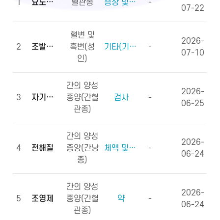
1
요도하열
혈관종
증상 및 징후(증상)
-
07-22
혈변 및
2026-
2
조발생률
흑변(성
기타(기타용어)
-
07-10
인)
간의 양성
2026-
3
자기공명영상
종양(간혈
검사
-
06-25
관종)
간의 양성
2026-
4
전해질
종양(간낭
체액 및 전해질, 영양소
-
06-24
종)
간의 양성
2026-
5
조영제
종양(간혈
약
-
06-24
관종)