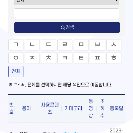
검색
ㄱ
ㄴ
ㄷ
ㄹ
ㅁ
ㅂ
ㅅ
ㅇ
ㅈ
ㅊ
ㅋ
ㅌ
ㅍ
ㅎ
전체
※ ㄱ~ㅎ, 전체를 선택하시면 해당 색인으로 이동합니다.
동
조
번
사용콘텐
용어
카테고리
영
회
등록일
호
츠
상
수
2026-