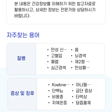
본 내용은 건강정보를 이해하기 위한 참고자료로
활용하시고, 상세한 정보는 전문가와 상담하시기
바랍니다.
자주찾는 용어
•
만성 신부전증
•
옴
•
고혈압
•
뇌경색
질병
•
폐렴
•
제2형 당뇨병
•
심근경색
•
만성폐쇄성폐질환
•
Koebner 현상
•
아나필락시스
•
단백뇨
•
금단 증상
증상 및 징후
•
비용종
•
타박상
•
저체온증
•
담즙울체