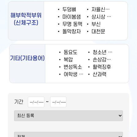
•
두덩뼈
•
자율신경계
해부학적부위
•
마이봄샘
•
상시상 정맥동
(신체구조)
•
무명 동맥
•
부신
•
돌막창자
•
대천문
•
동요도
•
청소년 궐련 현재 흡연율
기타
(기타용어)
•
복압
•
손상감시정보
•
변성독소
•
활력징후
•
여학생 흡연율
•
산과력
~
기간