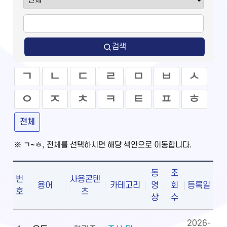
검색
ㄱ
ㄴ
ㄷ
ㄹ
ㅁ
ㅂ
ㅅ
ㅇ
ㅈ
ㅊ
ㅋ
ㅌ
ㅍ
ㅎ
전체
※ ㄱ~ㅎ, 전체를 선택하시면 해당 색인으로 이동합니다.
동
조
번
사용콘텐
용어
카테고리
영
회
등록일
호
츠
상
수
2026-