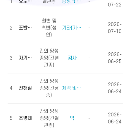
1
요도하열
혈관종
증상 및 징후(증상)
-
07-22
혈변 및
2026-
2
조발생률
흑변(성
기타(기타용어)
-
07-10
인)
간의 양성
2026-
3
자기공명영상
종양(간혈
검사
-
06-25
관종)
간의 양성
2026-
4
전해질
종양(간낭
체액 및 전해질, 영양소
-
06-24
종)
간의 양성
2026-
5
조영제
종양(간혈
약
-
06-24
관종)