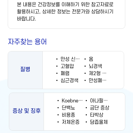
본 내용은 건강정보를 이해하기 위한 참고자료로
활용하시고, 상세한 정보는 전문가와 상담하시기
바랍니다.
자주찾는 용어
•
만성 신부전증
•
옴
•
고혈압
•
뇌경색
질병
•
폐렴
•
제2형 당뇨병
•
심근경색
•
만성폐쇄성폐질환
•
Koebner 현상
•
아나필락시스
•
단백뇨
•
금단 증상
증상 및 징후
•
비용종
•
타박상
•
저체온증
•
담즙울체