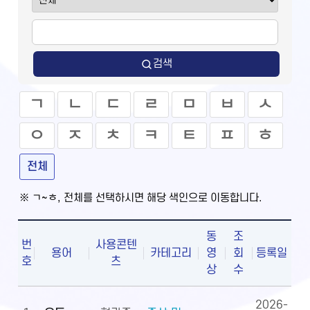
검색
ㄱ
ㄴ
ㄷ
ㄹ
ㅁ
ㅂ
ㅅ
ㅇ
ㅈ
ㅊ
ㅋ
ㅌ
ㅍ
ㅎ
전체
※ ㄱ~ㅎ, 전체를 선택하시면 해당 색인으로 이동합니다.
동
조
번
사용콘텐
용어
카테고리
영
회
등록일
호
츠
상
수
2026-