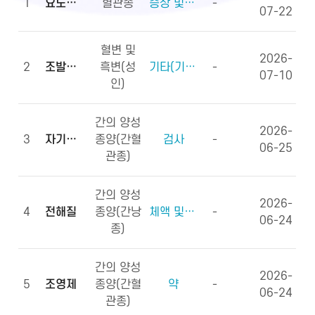
1
요도하열
혈관종
증상 및 징후(증상)
-
07-22
혈변 및
2026-
2
조발생률
흑변(성
기타(기타용어)
-
07-10
인)
간의 양성
2026-
3
자기공명영상
종양(간혈
검사
-
06-25
관종)
간의 양성
2026-
4
전해질
종양(간낭
체액 및 전해질, 영양소
-
06-24
종)
간의 양성
2026-
5
조영제
종양(간혈
약
-
06-24
관종)