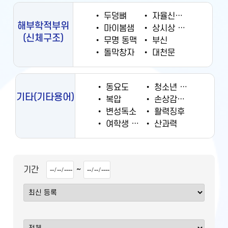
•
두덩뼈
•
자율신경계
해부학적부위
•
마이봄샘
•
상시상 정맥동
(신체구조)
•
무명 동맥
•
부신
•
돌막창자
•
대천문
•
동요도
•
청소년 궐련 현재 흡연율
기타
(기타용어)
•
복압
•
손상감시정보
•
변성독소
•
활력징후
•
여학생 흡연율
•
산과력
~
기간