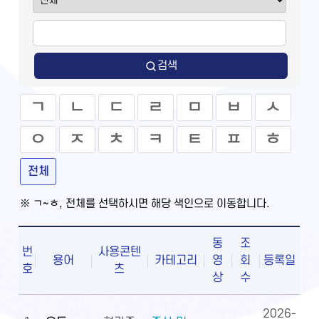
검색
ㄱ
ㄴ
ㄷ
ㄹ
ㅁ
ㅂ
ㅅ
ㅇ
ㅈ
ㅊ
ㅋ
ㅌ
ㅍ
ㅎ
전체
※ ㄱ~ㅎ, 전체를 선택하시면 해당 색인으로 이동합니다.
동
조
번
사용콘텐
용어
카테고리
영
회
등록일
호
츠
상
수
2026-