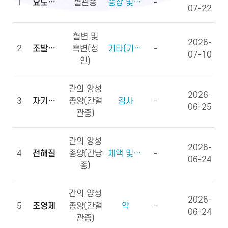
1
요도하열
혈관종
증상 및 징후(증상)
-
07-22
혈변 및
2026-
2
조발생률
흑변(성
기타(기타용어)
-
07-10
인)
간의 양성
2026-
3
자기공명영상
종양(간혈
검사
-
06-25
관종)
간의 양성
2026-
4
전해질
종양(간낭
체액 및 전해질, 영양소
-
06-24
종)
간의 양성
2026-
5
조영제
종양(간혈
약
-
06-24
관종)