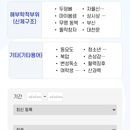
•
두덩뼈
•
자율신경계
해부학적부위
•
마이봄샘
•
상시상 정맥동
(신체구조)
•
무명 동맥
•
부신
•
돌막창자
•
대천문
•
동요도
•
청소년 궐련 현재 흡연율
기타
(기타용어)
•
복압
•
손상감시정보
•
변성독소
•
활력징후
•
여학생 흡연율
•
산과력
~
기간