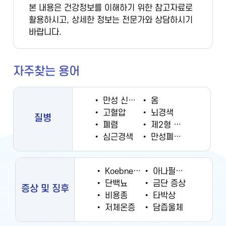
본 내용은 건강정보를 이해하기 위한 참고자료로
활용하시고, 상세한 정보는 전문가와 상담하시기
바랍니다.
자주찾는 용어
•
만성 신부전증
•
옴
•
고혈압
•
뇌경색
질병
•
폐렴
•
제2형 당뇨병
•
심근경색
•
만성폐쇄성폐질환
•
Koebner 현상
•
아나필락시스
•
단백뇨
•
금단 증상
증상 및 징후
•
비용종
•
타박상
•
저체온증
•
담즙울체