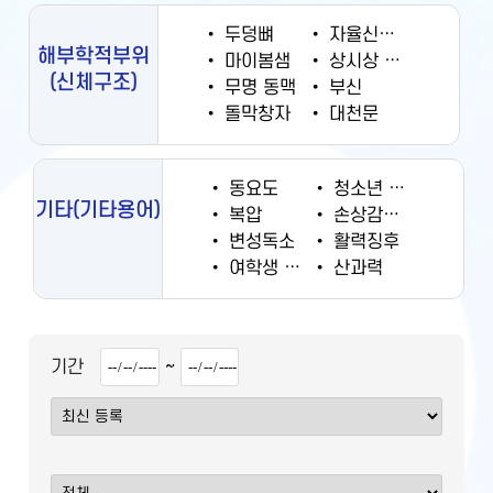
•
두덩뼈
•
자율신경계
해부학적부위
•
마이봄샘
•
상시상 정맥동
(신체구조)
•
무명 동맥
•
부신
•
돌막창자
•
대천문
•
동요도
•
청소년 궐련 현재 흡연율
기타
(기타용어)
•
복압
•
손상감시정보
•
변성독소
•
활력징후
•
여학생 흡연율
•
산과력
~
기간