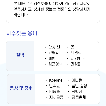
본 내용은 건강정보를 이해하기 위한 참고자료로
활용하시고, 상세한 정보는 전문가와 상담하시기
바랍니다.
자주찾는 용어
•
만성 신부전증
•
옴
•
고혈압
•
뇌경색
질병
•
폐렴
•
제2형 당뇨병
•
심근경색
•
만성폐쇄성폐질환
•
Koebner 현상
•
아나필락시스
•
단백뇨
•
금단 증상
증상 및 징후
•
비용종
•
타박상
•
저체온증
•
담즙울체