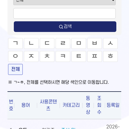
검색
ㄱ
ㄴ
ㄷ
ㄹ
ㅁ
ㅂ
ㅅ
ㅇ
ㅈ
ㅊ
ㅋ
ㅌ
ㅍ
ㅎ
전체
※ ㄱ~ㅎ, 전체를 선택하시면 해당 색인으로 이동합니다.
동
조
번
사용콘텐
용어
카테고리
영
회
등록일
호
츠
상
수
2026-