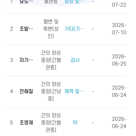
1
요도하열
혈관종
증상 및 징후(증상)
-
07-22
혈변 및
2026-
2
조발생률
흑변(성
기타(기타용어)
-
07-10
인)
간의 양성
2026-
3
자기공명영상
종양(간혈
검사
-
06-25
관종)
간의 양성
2026-
4
전해질
종양(간낭
체액 및 전해질, 영양소
-
06-24
종)
간의 양성
2026-
5
조영제
종양(간혈
약
-
06-24
관종)