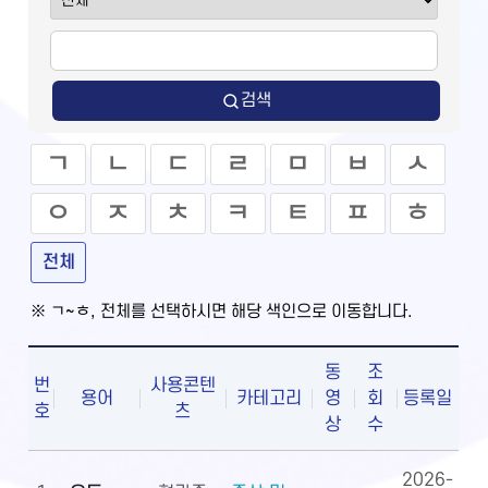
검색
ㄱ
ㄴ
ㄷ
ㄹ
ㅁ
ㅂ
ㅅ
ㅇ
ㅈ
ㅊ
ㅋ
ㅌ
ㅍ
ㅎ
전체
※ ㄱ~ㅎ, 전체를 선택하시면 해당 색인으로 이동합니다.
동
조
번
사용콘텐
용어
카테고리
영
회
등록일
호
츠
상
수
2026-