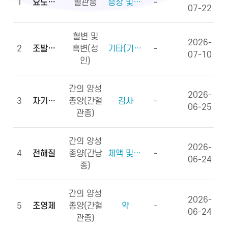
1
요도하열
혈관종
증상 및 징후(증상)
-
07-22
혈변 및
2026-
2
조발생률
흑변(성
기타(기타용어)
-
07-10
인)
간의 양성
2026-
3
자기공명영상
종양(간혈
검사
-
06-25
관종)
간의 양성
2026-
4
전해질
종양(간낭
체액 및 전해질, 영양소
-
06-24
종)
간의 양성
2026-
5
조영제
종양(간혈
약
-
06-24
관종)