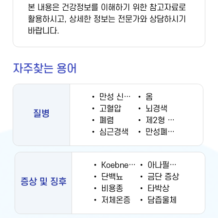
본 내용은 건강정보를 이해하기 위한 참고자료로
활용하시고, 상세한 정보는 전문가와 상담하시기
바랍니다.
자주찾는 용어
•
만성 신부전증
•
옴
•
고혈압
•
뇌경색
질병
•
폐렴
•
제2형 당뇨병
•
심근경색
•
만성폐쇄성폐질환
•
Koebner 현상
•
아나필락시스
•
단백뇨
•
금단 증상
증상 및 징후
•
비용종
•
타박상
•
저체온증
•
담즙울체