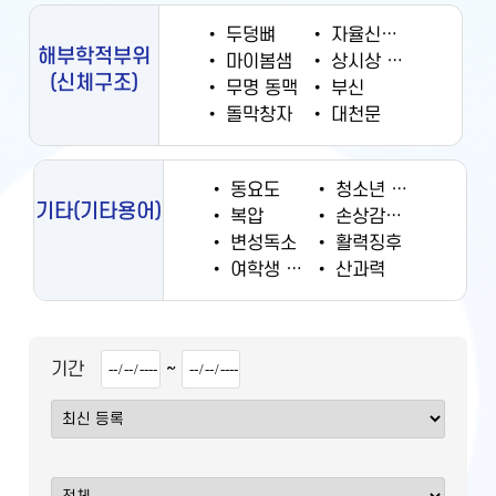
•
두덩뼈
•
자율신경계
해부학적부위
•
마이봄샘
•
상시상 정맥동
(신체구조)
•
무명 동맥
•
부신
•
돌막창자
•
대천문
•
동요도
•
청소년 궐련 현재 흡연율
기타
(기타용어)
•
복압
•
손상감시정보
•
변성독소
•
활력징후
•
여학생 흡연율
•
산과력
~
기간