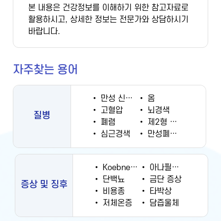
본 내용은 건강정보를 이해하기 위한 참고자료로
활용하시고, 상세한 정보는 전문가와 상담하시기
바랍니다.
자주찾는 용어
•
만성 신부전증
•
옴
•
고혈압
•
뇌경색
질병
•
폐렴
•
제2형 당뇨병
•
심근경색
•
만성폐쇄성폐질환
•
Koebner 현상
•
아나필락시스
•
단백뇨
•
금단 증상
증상 및 징후
•
비용종
•
타박상
•
저체온증
•
담즙울체