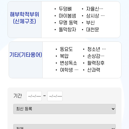
•
두덩뼈
•
자율신경계
해부학적부위
•
마이봄샘
•
상시상 정맥동
(신체구조)
•
무명 동맥
•
부신
•
돌막창자
•
대천문
•
동요도
•
청소년 궐련 현재 흡연율
기타
(기타용어)
•
복압
•
손상감시정보
•
변성독소
•
활력징후
•
여학생 흡연율
•
산과력
~
기간