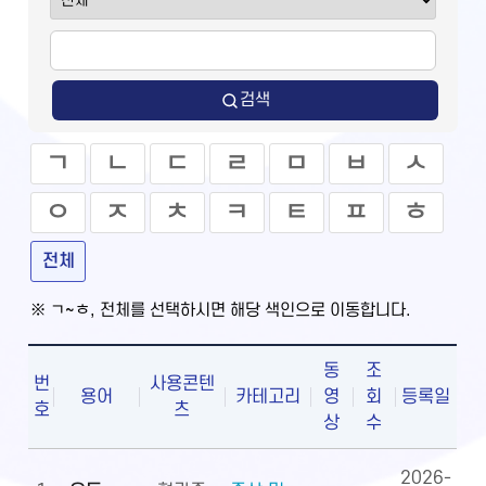
검색
ㄱ
ㄴ
ㄷ
ㄹ
ㅁ
ㅂ
ㅅ
ㅇ
ㅈ
ㅊ
ㅋ
ㅌ
ㅍ
ㅎ
전체
※ ㄱ~ㅎ, 전체를 선택하시면 해당 색인으로 이동합니다.
동
조
번
사용콘텐
용어
카테고리
영
회
등록일
호
츠
상
수
2026-