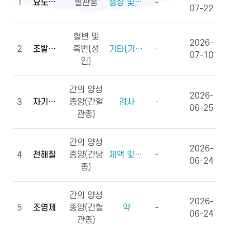
1
요도하열
혈관종
증상 및 징후(증상)
-
07-22
혈변 및
2026-
2
조발생률
흑변(성
기타(기타용어)
-
07-10
인)
간의 양성
2026-
3
자기공명영상
종양(간혈
검사
-
06-25
관종)
간의 양성
2026-
4
전해질
종양(간낭
체액 및 전해질, 영양소
-
06-24
종)
간의 양성
2026-
5
조영제
종양(간혈
약
-
06-24
관종)