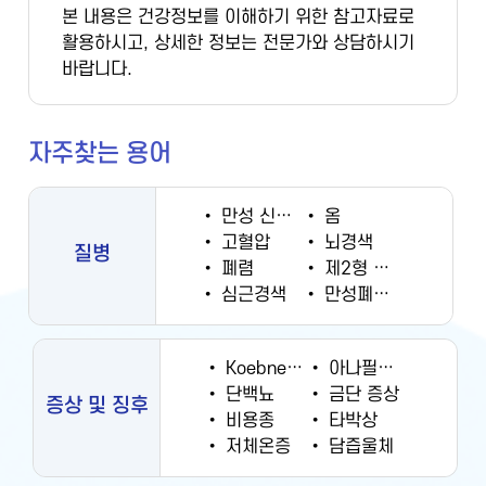
본 내용은 건강정보를 이해하기 위한 참고자료로
활용하시고, 상세한 정보는 전문가와 상담하시기
바랍니다.
자주찾는 용어
•
만성 신부전증
•
옴
•
고혈압
•
뇌경색
질병
•
폐렴
•
제2형 당뇨병
•
심근경색
•
만성폐쇄성폐질환
•
Koebner 현상
•
아나필락시스
•
단백뇨
•
금단 증상
증상 및 징후
•
비용종
•
타박상
•
저체온증
•
담즙울체