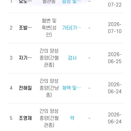
1
요도하열
혈관종
증상 및 징후(증상)
-
07-22
혈변 및
2026-
2
조발생률
흑변(성
기타(기타용어)
-
07-10
인)
간의 양성
2026-
3
자기공명영상
종양(간혈
검사
-
06-25
관종)
간의 양성
2026-
4
전해질
종양(간낭
체액 및 전해질, 영양소
-
06-24
종)
간의 양성
2026-
5
조영제
종양(간혈
약
-
06-24
관종)