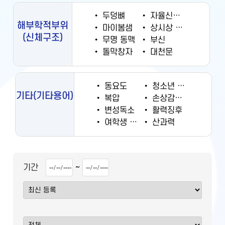
•
두덩뼈
•
자율신경계
해부학적부위
•
마이봄샘
•
상시상 정맥동
(신체구조)
•
무명 동맥
•
부신
•
돌막창자
•
대천문
•
동요도
•
청소년 궐련 현재 흡연율
기타
(기타용어)
•
복압
•
손상감시정보
•
변성독소
•
활력징후
•
여학생 흡연율
•
산과력
~
기간