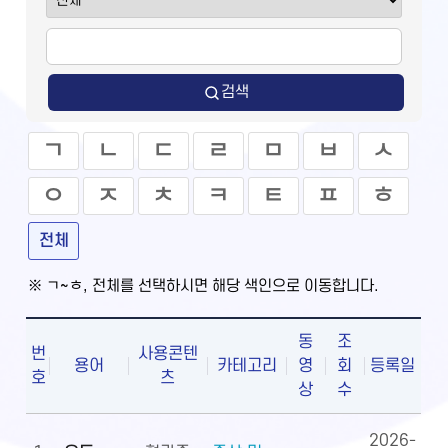
검색
ㄱ
ㄴ
ㄷ
ㄹ
ㅁ
ㅂ
ㅅ
ㅇ
ㅈ
ㅊ
ㅋ
ㅌ
ㅍ
ㅎ
전체
※ ㄱ~ㅎ, 전체를 선택하시면 해당 색인으로 이동합니다.
동
조
번
사용콘텐
용어
카테고리
영
회
등록일
호
츠
상
수
2026-