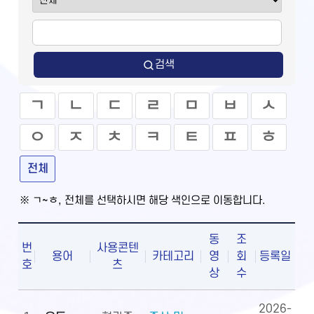
검색
ㄱ
ㄴ
ㄷ
ㄹ
ㅁ
ㅂ
ㅅ
ㅇ
ㅈ
ㅊ
ㅋ
ㅌ
ㅍ
ㅎ
전체
※ ㄱ~ㅎ, 전체를 선택하시면 해당 색인으로 이동합니다.
동
조
번
사용콘텐
용어
카테고리
영
회
등록일
호
츠
상
수
2026-