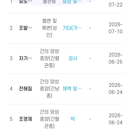
1
요도하열
혈관종
증상 및 징후(증상)
-
07-22
혈변 및
2026-
2
조발생률
흑변(성
기타(기타용어)
-
07-10
인)
간의 양성
2026-
3
자기공명영상
종양(간혈
검사
-
06-25
관종)
간의 양성
2026-
4
전해질
종양(간낭
체액 및 전해질, 영양소
-
06-24
종)
간의 양성
2026-
5
조영제
종양(간혈
약
-
06-24
관종)