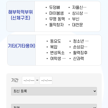
•
두덩뼈
•
자율신경계
해부학적부위
•
마이봄샘
•
상시상 정맥동
(신체구조)
•
무명 동맥
•
부신
•
돌막창자
•
대천문
•
동요도
•
청소년 궐련 현재 흡연율
기타
(기타용어)
•
복압
•
손상감시정보
•
변성독소
•
활력징후
•
여학생 흡연율
•
산과력
~
기간