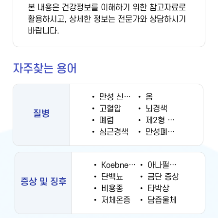
본 내용은 건강정보를 이해하기 위한 참고자료로
활용하시고, 상세한 정보는 전문가와 상담하시기
바랍니다.
자주찾는 용어
•
만성 신부전증
•
옴
•
고혈압
•
뇌경색
질병
•
폐렴
•
제2형 당뇨병
•
심근경색
•
만성폐쇄성폐질환
•
Koebner 현상
•
아나필락시스
•
단백뇨
•
금단 증상
증상 및 징후
•
비용종
•
타박상
•
저체온증
•
담즙울체