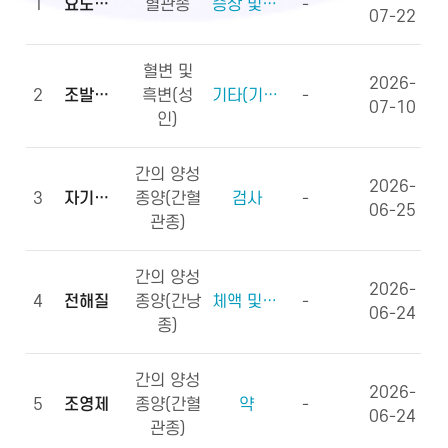
1
요도하열
혈관종
증상 및 징후(증상)
-
07-22
혈변 및
2026-
2
조발생률
흑변(성
기타(기타용어)
-
07-10
인)
간의 양성
2026-
3
자기공명영상
종양(간혈
검사
-
06-25
관종)
간의 양성
2026-
4
전해질
종양(간낭
체액 및 전해질, 영양소
-
06-24
종)
간의 양성
2026-
5
조영제
종양(간혈
약
-
06-24
관종)