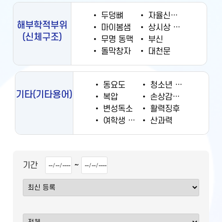
•
두덩뼈
•
자율신경계
해부학적부위
•
마이봄샘
•
상시상 정맥동
(신체구조)
•
무명 동맥
•
부신
•
돌막창자
•
대천문
•
동요도
•
청소년 궐련 현재 흡연율
기타
(기타용어)
•
복압
•
손상감시정보
•
변성독소
•
활력징후
•
여학생 흡연율
•
산과력
~
기간