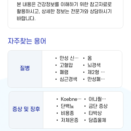
본 내용은 건강정보를 이해하기 위한 참고자료로
활용하시고, 상세한 정보는 전문가와 상담하시기
바랍니다.
자주찾는 용어
•
만성 신부전증
•
옴
•
고혈압
•
뇌경색
질병
•
폐렴
•
제2형 당뇨병
•
심근경색
•
만성폐쇄성폐질환
•
Koebner 현상
•
아나필락시스
•
단백뇨
•
금단 증상
증상 및 징후
•
비용종
•
타박상
•
저체온증
•
담즙울체