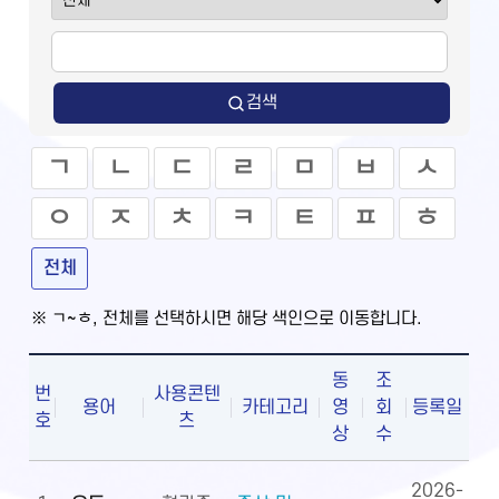
검색
ㄱ
ㄴ
ㄷ
ㄹ
ㅁ
ㅂ
ㅅ
ㅇ
ㅈ
ㅊ
ㅋ
ㅌ
ㅍ
ㅎ
전체
※ ㄱ~ㅎ, 전체를 선택하시면 해당 색인으로 이동합니다.
동
조
번
사용콘텐
용어
카테고리
영
회
등록일
호
츠
상
수
2026-