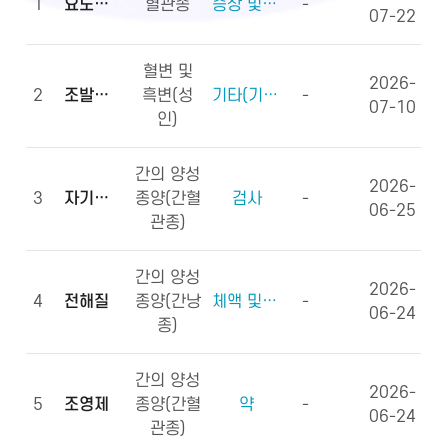
1
요도하열
혈관종
증상 및 징후(증상)
-
07-22
혈변 및
2026-
2
조발생률
흑변(성
기타(기타용어)
-
07-10
인)
간의 양성
2026-
3
자기공명영상
종양(간혈
검사
-
06-25
관종)
간의 양성
2026-
4
전해질
종양(간낭
체액 및 전해질, 영양소
-
06-24
종)
간의 양성
2026-
5
조영제
종양(간혈
약
-
06-24
관종)