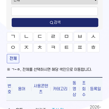
검색
ㄱ
ㄴ
ㄷ
ㄹ
ㅁ
ㅂ
ㅅ
ㅇ
ㅈ
ㅊ
ㅋ
ㅌ
ㅍ
ㅎ
전체
※ ㄱ~ㅎ, 전체를 선택하시면 해당 색인으로 이동합니다.
동
조
번
사용콘텐
용어
카테고리
영
회
등록일
호
츠
상
수
2026-