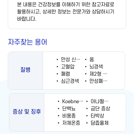
본 내용은 건강정보를 이해하기 위한 참고자료로
활용하시고, 상세한 정보는 전문가와 상담하시기
바랍니다.
자주찾는 용어
•
만성 신부전증
•
옴
•
고혈압
•
뇌경색
질병
•
폐렴
•
제2형 당뇨병
•
심근경색
•
만성폐쇄성폐질환
•
Koebner 현상
•
아나필락시스
•
단백뇨
•
금단 증상
증상 및 징후
•
비용종
•
타박상
•
저체온증
•
담즙울체