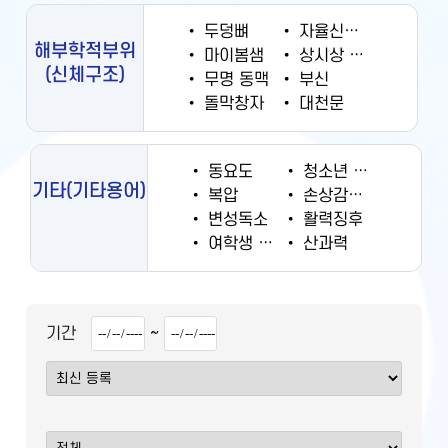
•
두덩뼈
•
자율신경계
해부학적부위
•
마이봄샘
•
상시상 정맥동
(신체구조)
•
무명 동맥
•
부신
•
돌막창자
•
대천문
•
동요도
•
청소년 궐련 현재 흡연율
기타
(기타용어)
•
복압
•
손상감시정보
•
변성독소
•
활력징후
•
여학생 흡연율
•
산과력
~
기간