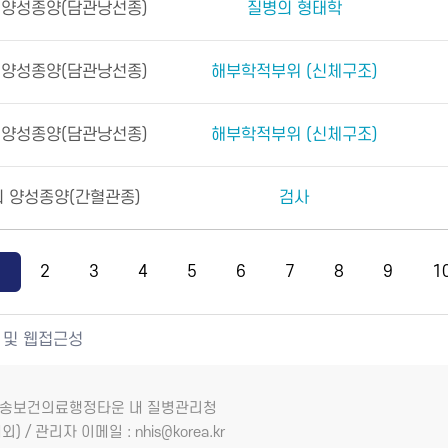
 양성종양(담관낭선종)
질병의 형태학
 양성종양(담관낭선종)
해부학적부위 (신체구조)
 양성종양(담관낭선종)
해부학적부위 (신체구조)
 양성종양(간혈관종)
검사
1
2
3
4
5
6
7
8
9
1
 및 웹접근성
7 오송보건의료행정타운 내 질병관리청
외) / 관리자 이메일 : nhis@korea.kr