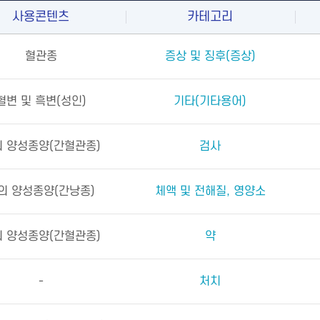
사용콘텐츠
카테고리
혈관종
증상 및 징후(증상)
혈변 및 흑변(성인)
기타(기타용어)
 양성종양(간혈관종)
검사
의 양성종양(간낭종)
체액 및 전해질, 영양소
 양성종양(간혈관종)
약
-
처치