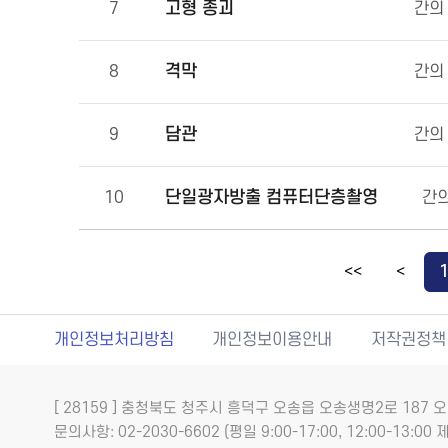
고형 종괴
7
간의
격막
8
간의
담관
9
간의
단일광자방출 컴퓨터단층촬영
10
간의
<<
<
개인정보처리방침
개인정보이용안내
저작권정책
[ 28159 ] 충청북도 청주시 흥덕구 오송읍 오송생명2로 18
문의사항: 02-2030-6602 (평일 9:00-17:00, 12:00-13:00 제