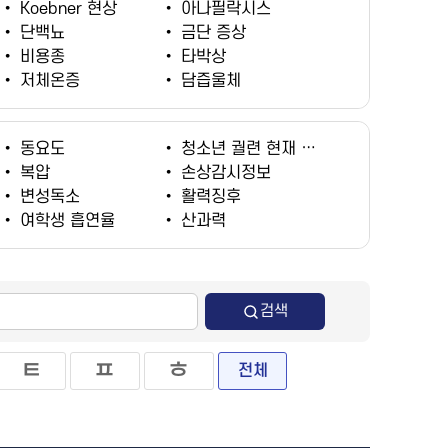
•
Koebner 현상
•
아나필락시스
•
단백뇨
•
금단 증상
•
비용종
•
타박상
•
저체온증
•
담즙울체
•
동요도
•
청소년 궐련 현재 흡연율
•
복압
•
손상감시정보
•
변성독소
•
활력징후
•
여학생 흡연율
•
산과력
검색
ㅌ
ㅍ
ㅎ
전체