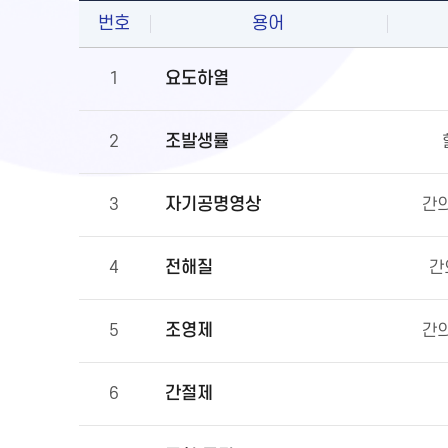
번호
용어
요도하열
1
조발생률
2
자기공명영상
3
간의
전해질
4
간
조영제
5
간의
간절제
6