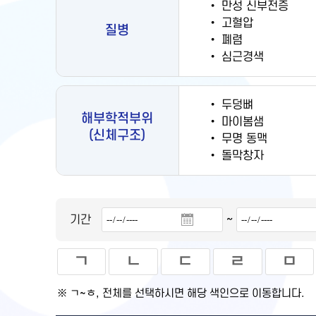
•
만성 신부전증
•
고혈압
질병
•
폐렴
•
심근경색
•
두덩뼈
해부학적부위
•
마이봄샘
(신체구조)
•
무명 동맥
•
돌막창자
~
기간
ㄱ
ㄴ
ㄷ
ㄹ
ㅁ
※ ㄱ~ㅎ, 전체를 선택하시면 해당 색인으로 이동합니다.