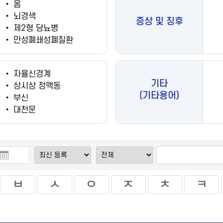
•
옴
•
뇌경색
증상 및 징후
•
제2형 당뇨병
•
만성폐쇄성폐질환
•
자율신경계
기타
•
상시상 정맥동
(기타용어)
•
부신
•
대천문
ㅂ
ㅅ
ㅇ
ㅈ
ㅊ
ㅋ