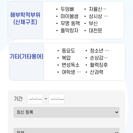
•
두덩뼈
•
자율신경계
해부학적부위
•
마이봄샘
•
상시상 정맥동
(신체구조)
•
무명 동맥
•
부신
•
돌막창자
•
대천문
•
동요도
•
청소년 궐련 현재 흡연율
기타
(기타용어)
•
복압
•
손상감시정보
•
변성독소
•
활력징후
•
여학생 흡연율
•
산과력
~
기간