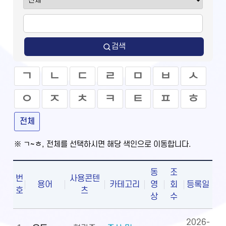
검색
ㄱ
ㄴ
ㄷ
ㄹ
ㅁ
ㅂ
ㅅ
ㅇ
ㅈ
ㅊ
ㅋ
ㅌ
ㅍ
ㅎ
전체
※ ㄱ~ㅎ, 전체를 선택하시면 해당 색인으로 이동합니다.
동
조
번
사용콘텐
용어
카테고리
영
회
등록일
호
츠
상
수
2026-