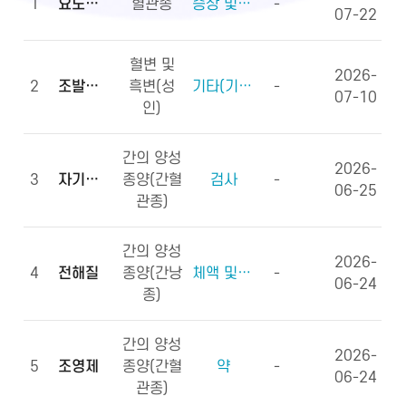
1
요도하열
혈관종
증상 및 징후(증상)
-
07-22
혈변 및
2026-
2
조발생률
흑변(성
기타(기타용어)
-
07-10
인)
간의 양성
2026-
3
자기공명영상
종양(간혈
검사
-
06-25
관종)
간의 양성
2026-
4
전해질
종양(간낭
체액 및 전해질, 영양소
-
06-24
종)
간의 양성
2026-
5
조영제
종양(간혈
약
-
06-24
관종)