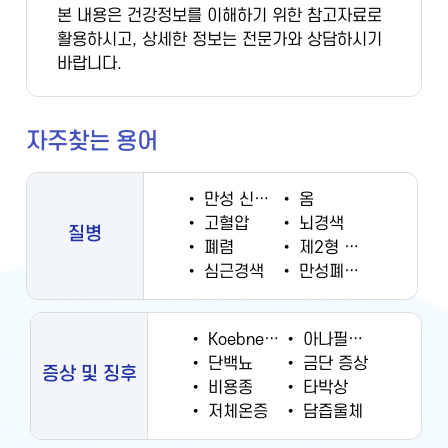
본 내용은 건강정보를 이해하기 위한 참고자료로
활용하시고, 상세한 정보는 전문가와 상담하시기
바랍니다.
자주찾는 용어
•
만성 신부전증
•
옴
•
고혈압
•
뇌경색
질병
•
폐렴
•
제2형 당뇨병
•
심근경색
•
만성폐쇄성폐질환
•
Koebner 현상
•
아나필락시스
•
단백뇨
•
금단 증상
증상 및 징후
•
비용종
•
타박상
•
저체온증
•
담즙울체