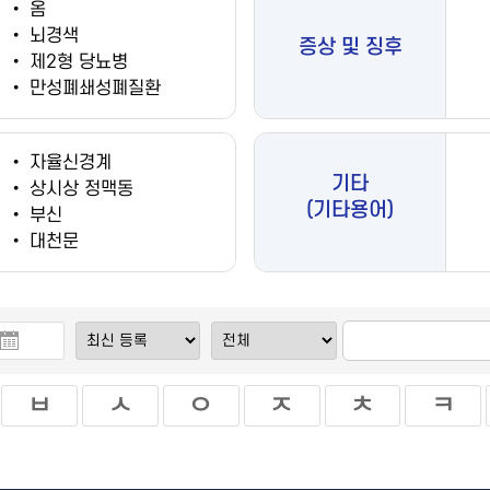
•
옴
•
뇌경색
증상 및 징후
•
제2형 당뇨병
•
만성폐쇄성폐질환
•
자율신경계
기타
•
상시상 정맥동
(기타용어)
•
부신
•
대천문
ㅂ
ㅅ
ㅇ
ㅈ
ㅊ
ㅋ