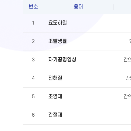
번호
용어
요도하열
1
조발생률
2
자기공명영상
3
간의
전해질
4
간
조영제
5
간의
간절제
6