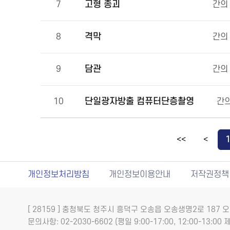
고형 종괴
7
간의
격막
8
간의
담관
9
간의
단일광자방출 컴퓨터단층촬영
10
간의
<<
<
개인정보처리방침
개인정보이용안내
저작권정책
[ 28159 ] 충청북도 청주시 흥덕구 오송읍 오송생명2로 18
문의사항: 02-2030-6602 (평일 9:00-17:00, 12:00-13:00 제