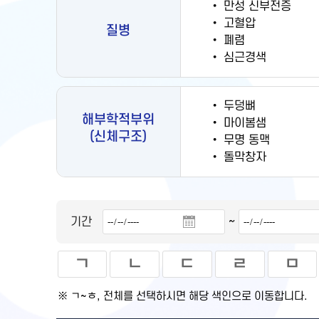
•
만성 신부전증
•
고혈압
질병
•
폐렴
•
심근경색
•
두덩뼈
해부학적부위
•
마이봄샘
(신체구조)
•
무명 동맥
•
돌막창자
~
기간
ㄱ
ㄴ
ㄷ
ㄹ
ㅁ
※ ㄱ~ㅎ, 전체를 선택하시면 해당 색인으로 이동합니다.