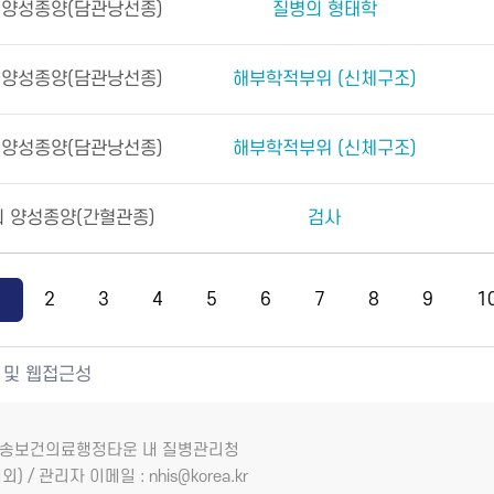
 양성종양(담관낭선종)
질병의 형태학
 양성종양(담관낭선종)
해부학적부위 (신체구조)
 양성종양(담관낭선종)
해부학적부위 (신체구조)
 양성종양(간혈관종)
검사
1
2
3
4
5
6
7
8
9
1
 및 웹접근성
7 오송보건의료행정타운 내 질병관리청
외) / 관리자 이메일 : nhis@korea.kr