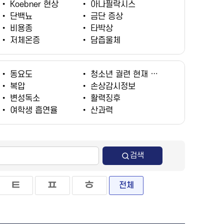
•
Koebner 현상
•
아나필락시스
•
단백뇨
•
금단 증상
•
비용종
•
타박상
•
저체온증
•
담즙울체
•
동요도
•
청소년 궐련 현재 흡연율
•
복압
•
손상감시정보
•
변성독소
•
활력징후
•
여학생 흡연율
•
산과력
검색
ㅌ
ㅍ
ㅎ
전체