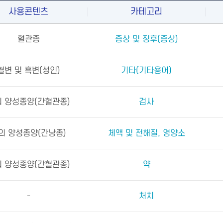
사용콘텐츠
카테고리
혈관종
증상 및 징후(증상)
혈변 및 흑변(성인)
기타(기타용어)
 양성종양(간혈관종)
검사
의 양성종양(간낭종)
체액 및 전해질, 영양소
 양성종양(간혈관종)
약
-
처치