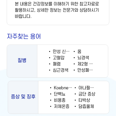
본 내용은 건강정보를 이해하기 위한 참고자료로
활용하시고, 상세한 정보는 전문가와 상담하시기
바랍니다.
자주찾는 용어
•
만성 신부전증
•
옴
•
고혈압
•
뇌경색
질병
•
폐렴
•
제2형 당뇨병
•
심근경색
•
만성폐쇄성폐질환
•
Koebner 현상
•
아나필락시스
•
단백뇨
•
금단 증상
증상 및 징후
•
비용종
•
타박상
•
저체온증
•
담즙울체