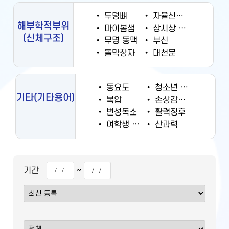
•
두덩뼈
•
자율신경계
해부학적부위
•
마이봄샘
•
상시상 정맥동
(신체구조)
•
무명 동맥
•
부신
•
돌막창자
•
대천문
•
동요도
•
청소년 궐련 현재 흡연율
기타
(기타용어)
•
복압
•
손상감시정보
•
변성독소
•
활력징후
•
여학생 흡연율
•
산과력
~
기간