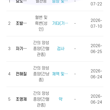
1
요도하열
혈관종
증상 및 징후(증상)
-
07-22
혈변 및
2026-
2
조발생률
흑변(성
기타(기타용어)
-
07-10
인)
간의 양성
2026-
3
자기공명영상
종양(간혈
검사
-
06-25
관종)
간의 양성
2026-
4
전해질
종양(간낭
체액 및 전해질, 영양소
-
06-24
종)
간의 양성
2026-
5
조영제
종양(간혈
약
-
06-24
관종)