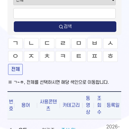
검색
ㄱ
ㄴ
ㄷ
ㄹ
ㅁ
ㅂ
ㅅ
ㅇ
ㅈ
ㅊ
ㅋ
ㅌ
ㅍ
ㅎ
전체
※ ㄱ~ㅎ, 전체를 선택하시면 해당 색인으로 이동합니다.
동
조
번
사용콘텐
용어
카테고리
영
회
등록일
호
츠
상
수
2026-