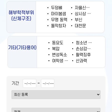
•
두덩뼈
•
자율신경계
해부학적부위
•
마이봄샘
•
상시상 정맥동
(신체구조)
•
무명 동맥
•
부신
•
돌막창자
•
대천문
•
동요도
•
청소년 궐련 현재 흡연율
기타
(기타용어)
•
복압
•
손상감시정보
•
변성독소
•
활력징후
•
여학생 흡연율
•
산과력
~
기간