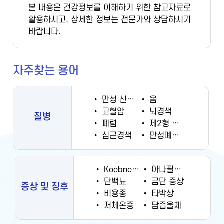
본 내용은 건강정보를 이해하기 위한 참고자료로
활용하시고, 상세한 정보는 전문가와 상담하시기
바랍니다.
자주찾는 용어
•
만성 신부전증
•
옴
•
고혈압
•
뇌경색
질병
•
폐렴
•
제2형 당뇨병
•
심근경색
•
만성폐쇄성폐질환
•
Koebner 현상
•
아나필락시스
•
단백뇨
•
금단 증상
증상 및 징후
•
비용종
•
타박상
•
저체온증
•
담즙울체