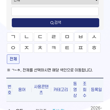
검색
ㄱ
ㄴ
ㄷ
ㄹ
ㅁ
ㅂ
ㅅ
ㅇ
ㅈ
ㅊ
ㅋ
ㅌ
ㅍ
ㅎ
전체
※ ㄱ~ㅎ, 전체를 선택하시면 해당 색인으로 이동합니다.
동
조
번
사용콘텐
용어
카테고리
영
회
등록일
호
츠
상
수
2026-