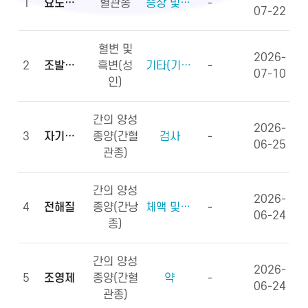
1
요도하열
혈관종
증상 및 징후(증상)
-
07-22
혈변 및
2026-
2
조발생률
흑변(성
기타(기타용어)
-
07-10
인)
간의 양성
2026-
3
자기공명영상
종양(간혈
검사
-
06-25
관종)
간의 양성
2026-
4
전해질
종양(간낭
체액 및 전해질, 영양소
-
06-24
종)
간의 양성
2026-
5
조영제
종양(간혈
약
-
06-24
관종)