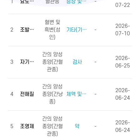
1
요도하열
혈관종
증상 및 징후(증상)
-
07-22
혈변 및
2026-
2
조발생률
흑변(성
기타(기타용어)
-
07-10
인)
간의 양성
2026-
3
자기공명영상
종양(간혈
검사
-
06-25
관종)
간의 양성
2026-
4
전해질
종양(간낭
체액 및 전해질, 영양소
-
06-24
종)
간의 양성
2026-
5
조영제
종양(간혈
약
-
06-24
관종)