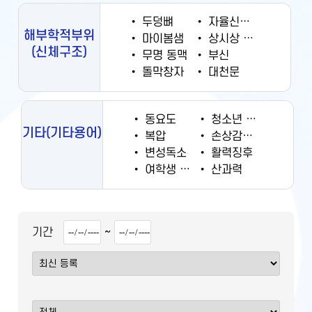
•
두덩뼈
•
자율신경계
해부학적부위
•
마이봄샘
•
상시상 정맥동
(신체구조)
•
무명 동맥
•
부신
•
돌막창자
•
대천문
•
동요도
•
청소년 궐련 현재 흡연율
기타
(기타용어)
•
복압
•
손상감시정보
•
변성독소
•
활력징후
•
여학생 흡연율
•
산과력
~
기간