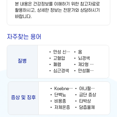
본 내용은 건강정보를 이해하기 위한 참고자료로
활용하시고, 상세한 정보는 전문가와 상담하시기
바랍니다.
자주찾는 용어
•
만성 신부전증
•
옴
•
고혈압
•
뇌경색
질병
•
폐렴
•
제2형 당뇨병
•
심근경색
•
만성폐쇄성폐질환
•
Koebner 현상
•
아나필락시스
•
단백뇨
•
금단 증상
증상 및 징후
•
비용종
•
타박상
•
저체온증
•
담즙울체