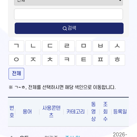
검색
ㄱ
ㄴ
ㄷ
ㄹ
ㅁ
ㅂ
ㅅ
ㅇ
ㅈ
ㅊ
ㅋ
ㅌ
ㅍ
ㅎ
전체
※ ㄱ~ㅎ, 전체를 선택하시면 해당 색인으로 이동합니다.
동
조
번
사용콘텐
용어
카테고리
영
회
등록일
호
츠
상
수
2026-