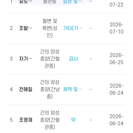
1
요도하열
혈관종
증상 및 징후(증상)
-
07-22
혈변 및
2026-
2
조발생률
흑변(성
기타(기타용어)
-
07-10
인)
간의 양성
2026-
3
자기공명영상
종양(간혈
검사
-
06-25
관종)
간의 양성
2026-
4
전해질
종양(간낭
체액 및 전해질, 영양소
-
06-24
종)
간의 양성
2026-
5
조영제
종양(간혈
약
-
06-24
관종)