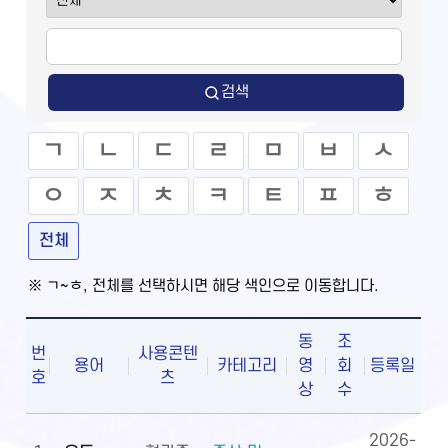
검색
ㄱ
ㄴ
ㄷ
ㄹ
ㅁ
ㅂ
ㅅ
ㅇ
ㅈ
ㅊ
ㅋ
ㅌ
ㅍ
ㅎ
전체
※ ㄱ~ㅎ, 전체를 선택하시면 해당 색인으로 이동합니다.
동
조
번
사용콘텐
용어
카테고리
영
회
등록일
호
츠
상
수
2026-