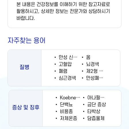
본 내용은 건강정보를 이해하기 위한 참고자료로
활용하시고, 상세한 정보는 전문가와 상담하시기
바랍니다.
자주찾는 용어
•
만성 신부전증
•
옴
•
고혈압
•
뇌경색
질병
•
폐렴
•
제2형 당뇨병
•
심근경색
•
만성폐쇄성폐질환
•
Koebner 현상
•
아나필락시스
•
단백뇨
•
금단 증상
증상 및 징후
•
비용종
•
타박상
•
저체온증
•
담즙울체