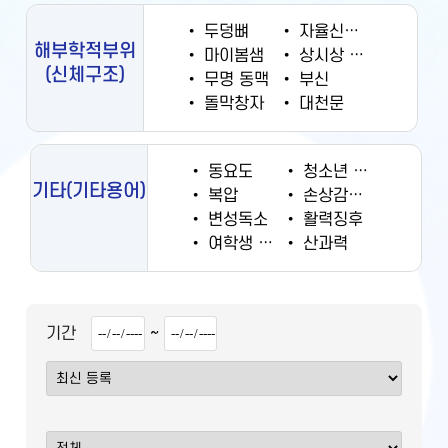
•
두덩뼈
•
자율신경계
해부학적부위
•
마이봄샘
•
상시상 정맥동
(신체구조)
•
무명 동맥
•
부신
•
돌막창자
•
대천문
•
동요도
•
청소년 궐련 현재 흡연율
기타
(기타용어)
•
복압
•
손상감시정보
•
변성독소
•
활력징후
•
여학생 흡연율
•
산과력
~
기간