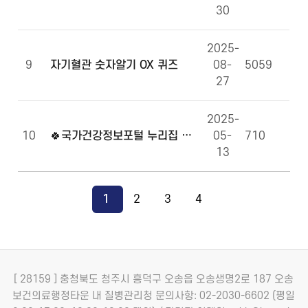
30
2025-
9
자기혈관 숫자알기 OX 퀴즈
08-
5059
27
2025-
10
🍀국가건강정보포털 누리집 만족도 조사에 참여해주세요!🍀
05-
710
13
1
2
3
4
[ 28159 ] 충청북도 청주시 흥덕구 오송읍 오송생명2로 187 오송
보건의료행정타운 내 질병관리청
문의사항: 02-2030-6602 (평일