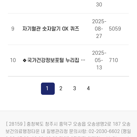
30
2025-
9
자기혈관 숫자알기 OX 퀴즈
08-
5059
27
2025-
10
🍀국가건강정보포털 누리집 만족도 조사에 참여해주세요!🍀
05-
710
13
1
2
3
4
[ 28159 ] 충청북도 청주시 흥덕구 오송읍 오송생명2로 187 오송
보건의료행정타운 내 질병관리청
문의사항: 02-2030-6602 (평일