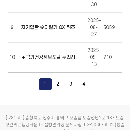
30
2025-
9
자기혈관 숫자알기 OX 퀴즈
08-
5059
27
2025-
10
🍀국가건강정보포털 누리집 만족도 조사에 참여해주세요!🍀
05-
710
13
1
2
3
4
[ 28159 ] 충청북도 청주시 흥덕구 오송읍 오송생명2로 187 오송
보건의료행정타운 내 질병관리청
문의사항: 02-2030-6602 (평일