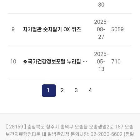
30
2025-
9
자기혈관 숫자알기 OX 퀴즈
08-
5059
27
2025-
10
🍀국가건강정보포털 누리집 만족도 조사에 참여해주세요!🍀
05-
710
13
1
2
3
4
[ 28159 ] 충청북도 청주시 흥덕구 오송읍 오송생명2로 187 오송
보건의료행정타운 내 질병관리청
문의사항: 02-2030-6602 (평일