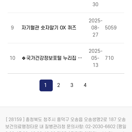
30
2025-
9
자기혈관 숫자알기 OX 퀴즈
08-
5059
27
2025-
10
🍀국가건강정보포털 누리집 만족도 조사에 참여해주세요!🍀
05-
710
13
1
2
3
4
[ 28159 ] 충청북도 청주시 흥덕구 오송읍 오송생명2로 187 오송
보건의료행정타운 내 질병관리청
문의사항: 02-2030-6602 (평일