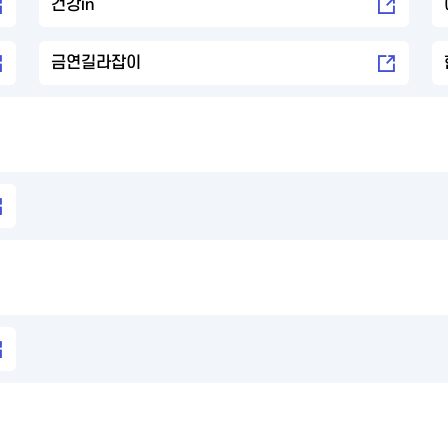
건강in
금연길라잡이