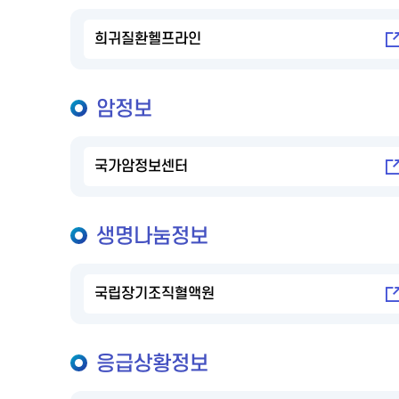
희귀질환헬프라인
암정보
국가암정보센터
생명나눔정보
국립장기조직혈액원
응급상황정보