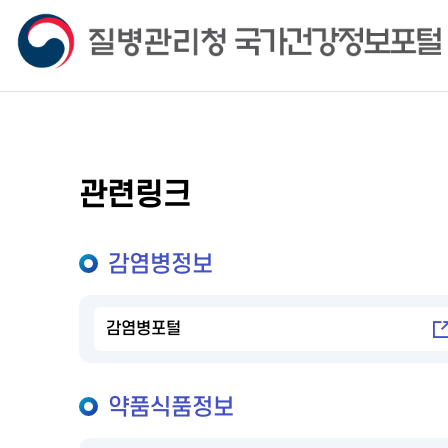
관련링크
감염병정보
감염병포털
약품식품정보