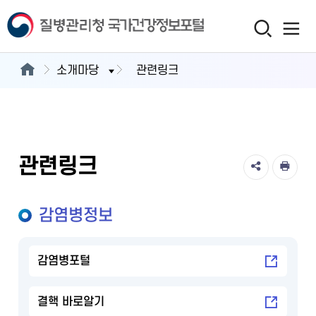
소개마당
관련링크
관련링크
감염병정보
감염병포털
결핵 바로알기