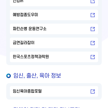
건강in
예방접종도우미
파킨슨병 운동연구소
금연길라잡이
한국스포츠정책과학원
임신, 출산, 육아 정보
임신육아종합포털