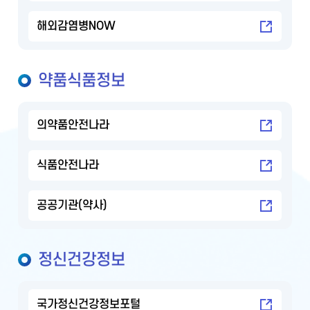
해외감염병NOW
약품식품정보
의약품안전나라
식품안전나라
공공기관(약사)
정신건강정보
국가정신건강정보포털