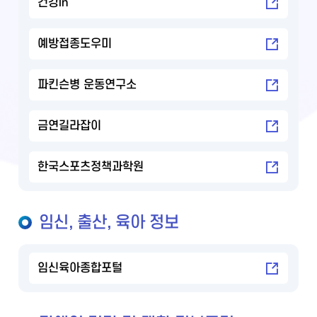
건강in
예방접종도우미
파킨슨병 운동연구소
금연길라잡이
한국스포츠정책과학원
임신, 출산, 육아 정보
임신육아종합포털