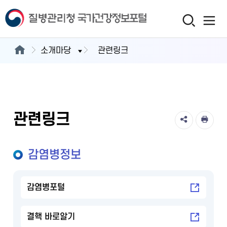
소개마당
관련링크
관련링크
감염병정보
감염병포털
결핵 바로알기