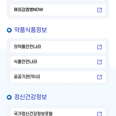
해외감염병NOW
약품식품정보
의약품안전나라
식품안전나라
공공기관(약사)
정신건강정보
국가정신건강정보포털