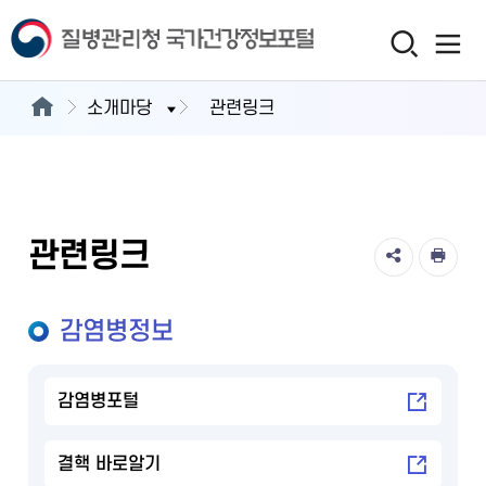
소개마당
관련링크
관련링크
감염병정보
감염병포털
결핵 바로알기