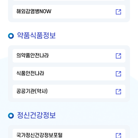
해외감염병NOW
약품식품정보
의약품안전나라
식품안전나라
공공기관(약사)
정신건강정보
국가정신건강정보포털