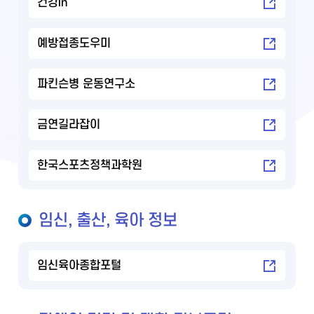
건강in
예방접종도우미
파킨슨병 운동연구소
금연길라잡이
한국스포츠정책과학원
임신, 출산, 육아 정보
임신육아종합포털