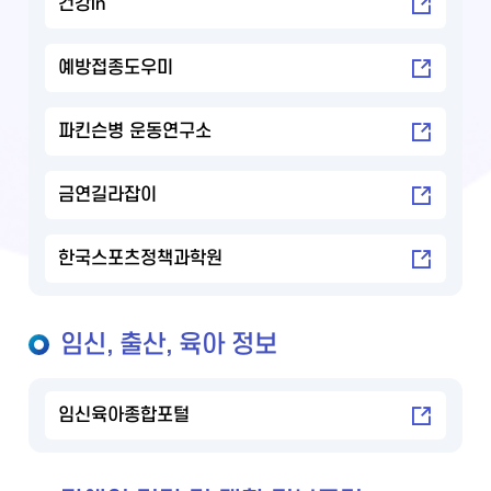
건강in
예방접종도우미
파킨슨병 운동연구소
금연길라잡이
한국스포츠정책과학원
임신, 출산, 육아 정보
임신육아종합포털