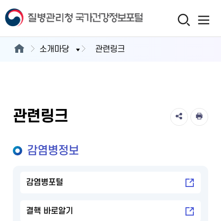
소개마당
관련링크
관련링크
감염병정보
감염병포털
결핵 바로알기