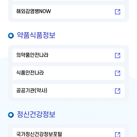
해외감염병NOW
약품식품정보
의약품안전나라
식품안전나라
공공기관(약사)
정신건강정보
국가정신건강정보포털