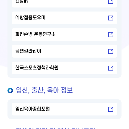
건강in
예방접종도우미
파킨슨병 운동연구소
금연길라잡이
한국스포츠정책과학원
임신, 출산, 육아 정보
임신육아종합포털