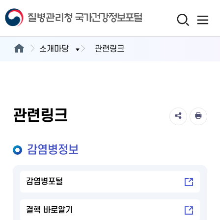
소개마당
관련링크
관련링크
감염병정보
감염병포털
결핵 바로알기