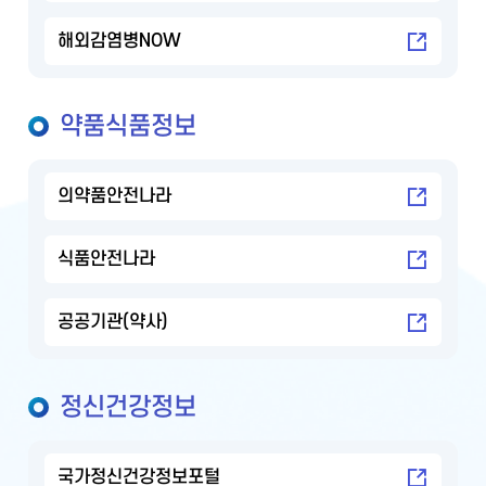
해외감염병NOW
약품식품정보
의약품안전나라
식품안전나라
공공기관(약사)
정신건강정보
국가정신건강정보포털