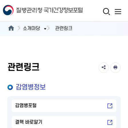
소개마당
관련링크
관련링크
감염병정보
감염병포털
결핵 바로알기