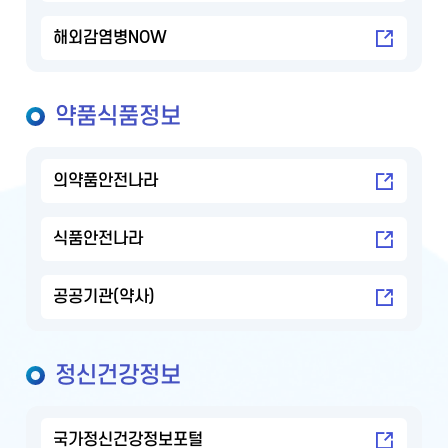
해외감염병NOW
약품식품정보
의약품안전나라
식품안전나라
공공기관(약사)
정신건강정보
국가정신건강정보포털