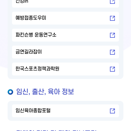
건강in
예방접종도우미
파킨슨병 운동연구소
금연길라잡이
한국스포츠정책과학원
임신, 출산, 육아 정보
임신육아종합포털