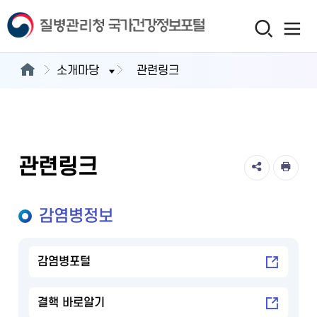
소개마당
관련링크
관련링크
감염병정보
감염병포털
결핵 바로알기