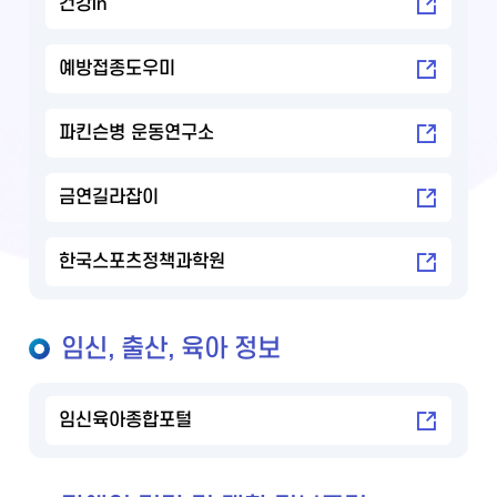
건강in
예방접종도우미
파킨슨병 운동연구소
금연길라잡이
한국스포츠정책과학원
임신, 출산, 육아 정보
임신육아종합포털