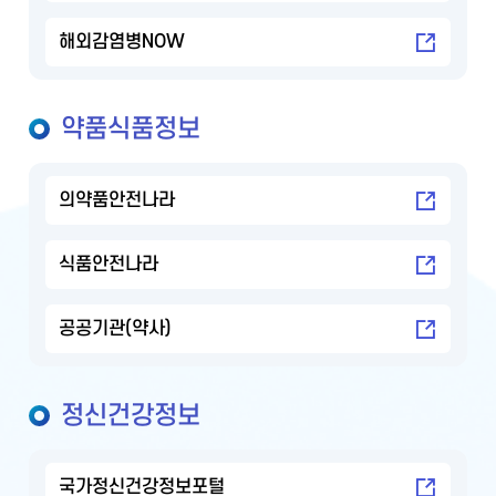
해외감염병NOW
약품식품정보
의약품안전나라
식품안전나라
공공기관(약사)
정신건강정보
국가정신건강정보포털