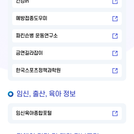
건강in
예방접종도우미
파킨슨병 운동연구소
금연길라잡이
한국스포츠정책과학원
임신, 출산, 육아 정보
임신육아종합포털