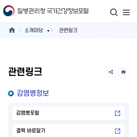
소개마당
관련링크
관련링크
감염병정보
감염병포털
결핵 바로알기