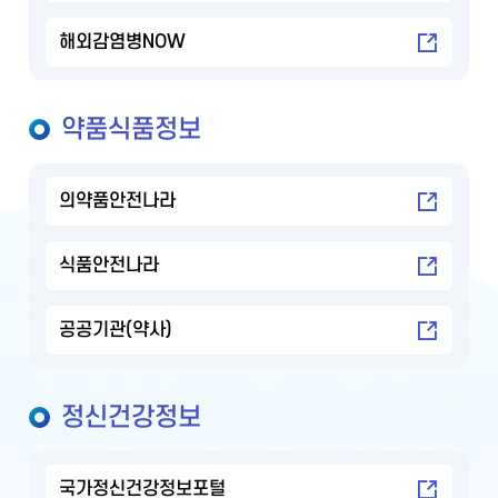
해외감염병NOW
약품식품정보
의약품안전나라
식품안전나라
공공기관(약사)
정신건강정보
국가정신건강정보포털