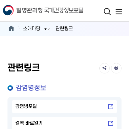
소개마당
관련링크
관련링크
감염병정보
감염병포털
결핵 바로알기