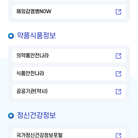
해외감염병NOW
약품식품정보
의약품안전나라
식품안전나라
공공기관(약사)
정신건강정보
국가정신건강정보포털