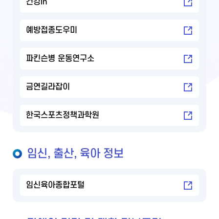
건강in
예방접종도우미
파킨슨병 운동연구소
금연길라잡이
한국스포츠정책과학원
임신, 출산, 육아 정보
임신육아종합포털