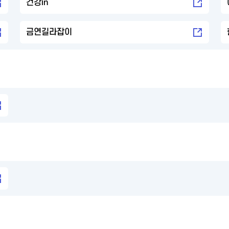
건강in
금연길라잡이