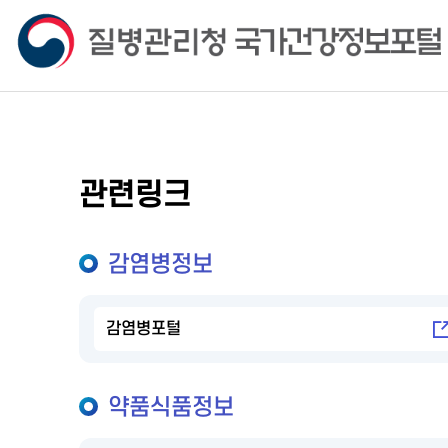
관련링크
감염병정보
감염병포털
약품식품정보