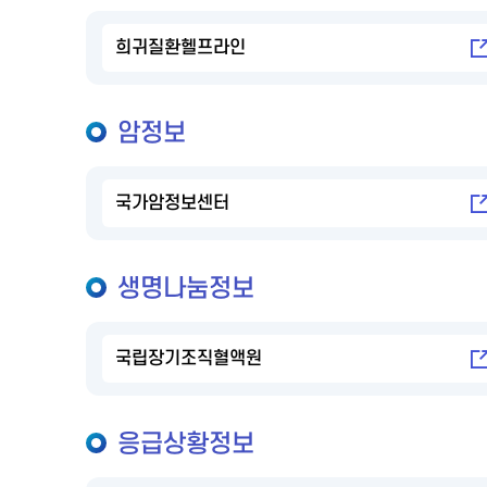
희귀질환헬프라인
암정보
국가암정보센터
생명나눔정보
국립장기조직혈액원
응급상황정보