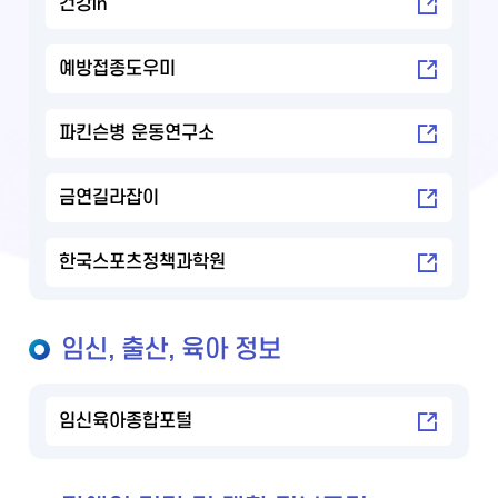
건강in
예방접종도우미
파킨슨병 운동연구소
금연길라잡이
한국스포츠정책과학원
임신, 출산, 육아 정보
임신육아종합포털