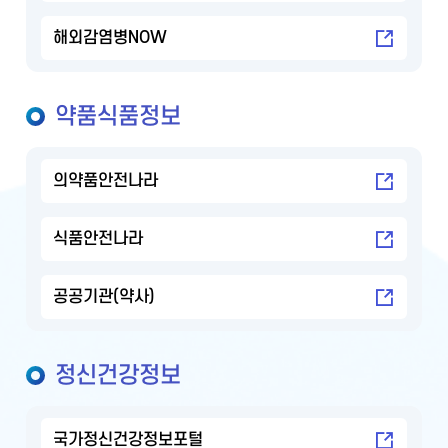
해외감염병NOW
약품식품정보
의약품안전나라
식품안전나라
공공기관(약사)
정신건강정보
국가정신건강정보포털