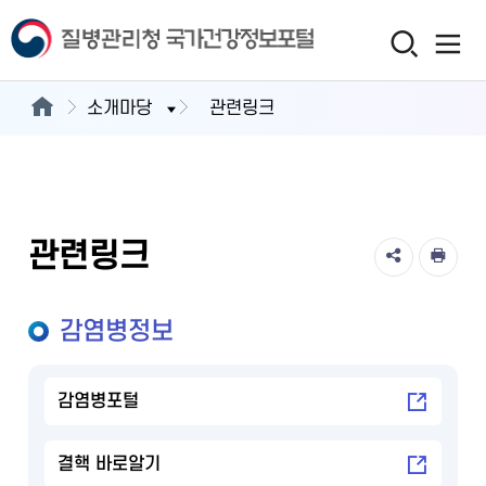
소개마당
관련링크
관련링크
감염병정보
감염병포털
결핵 바로알기