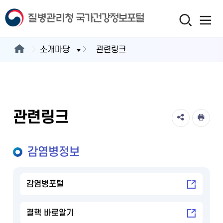
소개마당
관련링크
관련링크
감염병정보
감염병포털
결핵 바로알기