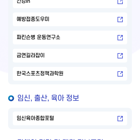
건강in
예방접종도우미
파킨슨병 운동연구소
금연길라잡이
한국스포츠정책과학원
임신, 출산, 육아 정보
임신육아종합포털