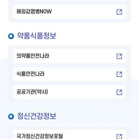
해외감염병NOW
약품식품정보
의약품안전나라
식품안전나라
공공기관(약사)
정신건강정보
국가정신건강정보포털