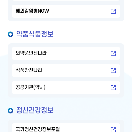
해외감염병NOW
약품식품정보
의약품안전나라
식품안전나라
공공기관(약사)
정신건강정보
국가정신건강정보포털