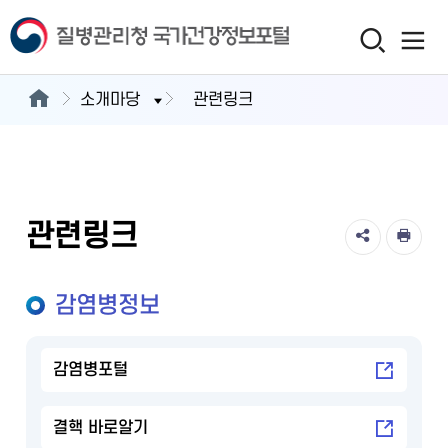
소개마당
관련링크
관련링크
감염병정보
감염병포털
결핵 바로알기