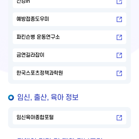
건강in
예방접종도우미
파킨슨병 운동연구소
금연길라잡이
한국스포츠정책과학원
임신, 출산, 육아 정보
임신육아종합포털