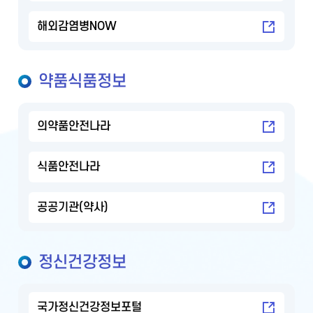
해외감염병NOW
약품식품정보
의약품안전나라
식품안전나라
공공기관(약사)
정신건강정보
국가정신건강정보포털