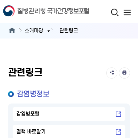
소개마당
관련링크
관련링크
감염병정보
감염병포털
결핵 바로알기