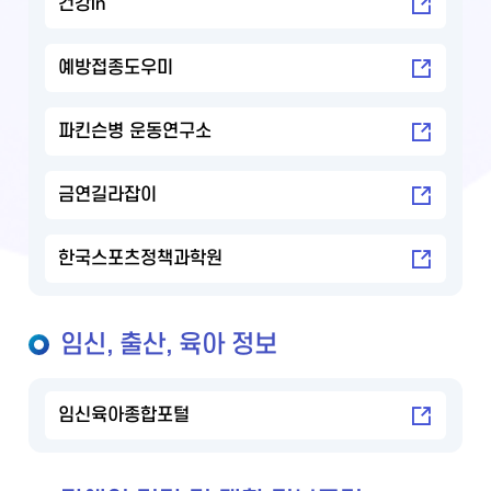
건강in
예방접종도우미
파킨슨병 운동연구소
금연길라잡이
한국스포츠정책과학원
임신, 출산, 육아 정보
임신육아종합포털