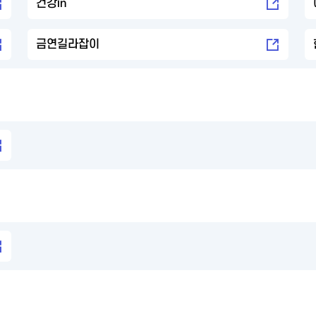
건강in
금연길라잡이