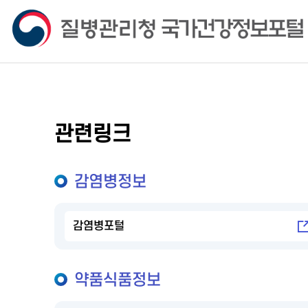
관련링크
감염병정보
감염병포털
약품식품정보