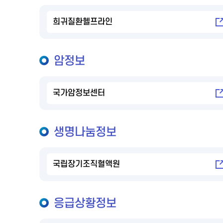
희귀질환헬프라인
암정보
국가암정보센터
생명나눔정보
국립장기조직혈액원
응급상황정보