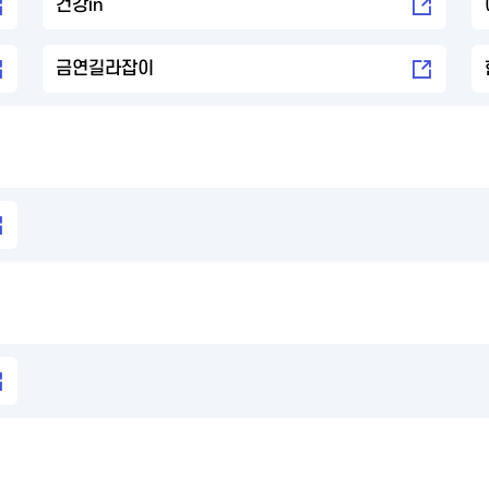
건강in
금연길라잡이