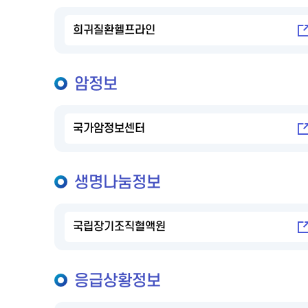
희귀질환헬프라인
암정보
국가암정보센터
생명나눔정보
국립장기조직혈액원
응급상황정보