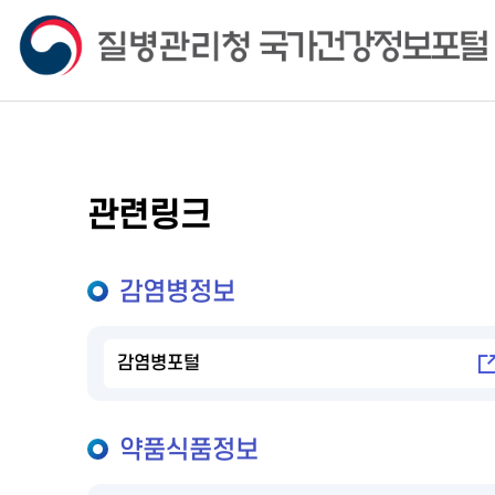
관련링크
감염병정보
감염병포털
약품식품정보