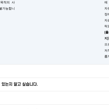
 목적의 사
에
 불가능합니
자
정
자
락
(
지)
므
저
롭
 있는지 알고 싶습니다.