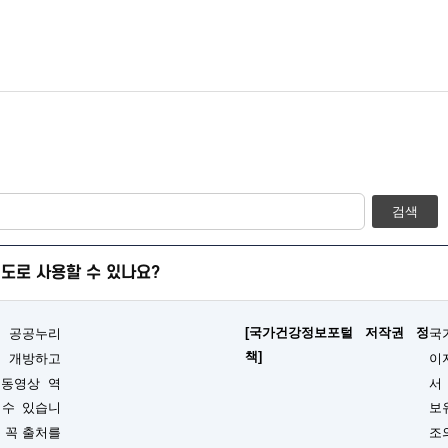
검색
도로 사용할 수 있나요?
[국가건강정보포털 저작권 정
 공공누리
국
책]
 개방하고
이
 동영상 역
서
 수 있습니
보
때 꼭 출처를
조