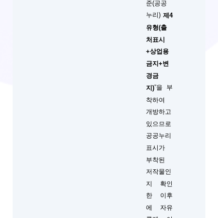
준(공공
누리)
제4
유형(출
처표시
+상업용
금지+변
경금
”을 부
지)
착하여
개방하고
있으므로
공공누리
표시가
부착된
저작물인
지 확인
한 이후
에 자유