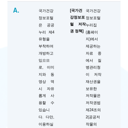
A.
[국가건
국가건강
국가건강
강정보포
정보포털
정보포털
털 저작
은 공공
누리집
권 정책]
누리 제4
(홈페이
유형을
지)에서
부착하여
제공하는
개방하고
자료 중
있으므
에서 질
로, 이미
병관리청
지와 동
이 저작
영상 역
재산권을
시 자유
보유한
롭게 사
저작물은
용할 수
저작권법
있습니
제24조의
다. 다만,
2(공공저
이용하실
작물의