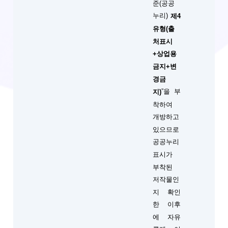
준(공공
누리)
제4
유형(출
처표시
+상업용
금지+변
경금
”을 부
지)
착하여
개방하고
있으므로
공공누리
표시가
부착된
저작물인
지 확인
한 이후
에 자유