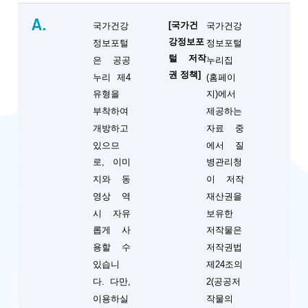
A.
[국가건
국가건강
국가건강
강정보포
정보포털
정보포털
털 저작
은 공공
누리집
권 정책]
누리 제4
(홈페이
유형을
지)에서
부착하여
제공하는
개방하고
자료 중
있으므
에서 질
로, 이미
병관리청
지와 동
이 저작
영상 역
재산권을
시 자유
보유한
롭게 사
저작물은
용할 수
저작권법
있습니
제24조의
다. 다만,
2(공공저
이용하실
작물의