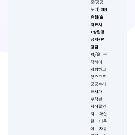
준(공공
누리)
제4
유형(출
처표시
+상업용
금지+변
경금
”을 부
지)
착하여
개방하고
있으므로
공공누리
표시가
부착된
저작물인
지 확인
한 이후
에 자유