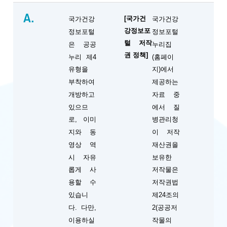
A.
[국가건
국가건강
국가건강
강정보포
정보포털
정보포털
털 저작
은 공공
누리집
권 정책]
누리 제4
(홈페이
유형을
지)에서
부착하여
제공하는
개방하고
자료 중
있으므
에서 질
로, 이미
병관리청
지와 동
이 저작
영상 역
재산권을
시 자유
보유한
롭게 사
저작물은
용할 수
저작권법
있습니
제24조의
다. 다만,
2(공공저
이용하실
작물의