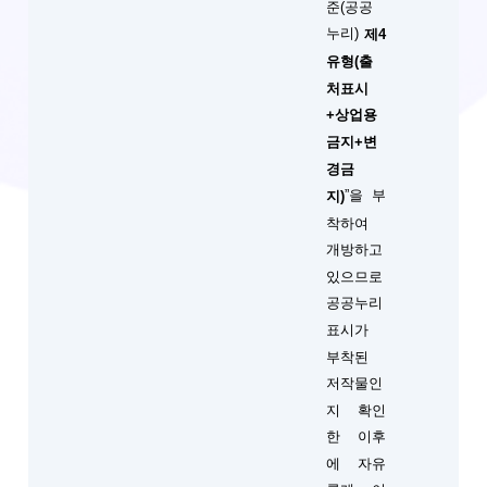
준(공공
누리)
제4
유형(출
처표시
+상업용
금지+변
경금
”을 부
지)
착하여
개방하고
있으므로
공공누리
표시가
부착된
저작물인
지 확인
한 이후
에 자유