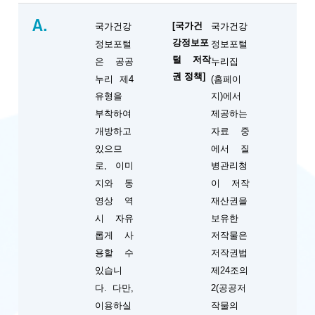
A.
[국가건
국가건강
국가건강
강정보포
정보포털
정보포털
털 저작
은 공공
누리집
권 정책]
누리 제4
(홈페이
유형을
지)에서
부착하여
제공하는
개방하고
자료 중
있으므
에서 질
로, 이미
병관리청
지와 동
이 저작
영상 역
재산권을
시 자유
보유한
롭게 사
저작물은
용할 수
저작권법
있습니
제24조의
다. 다만,
2(공공저
이용하실
작물의