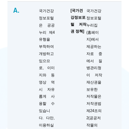
A.
[국가건
국가건강
국가건강
강정보포
정보포털
정보포털
털 저작
은 공공
누리집
권 정책]
누리 제4
(홈페이
유형을
지)에서
부착하여
제공하는
개방하고
자료 중
있으므
에서 질
로, 이미
병관리청
지와 동
이 저작
영상 역
재산권을
시 자유
보유한
롭게 사
저작물은
용할 수
저작권법
있습니
제24조의
다. 다만,
2(공공저
이용하실
작물의