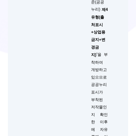
준(공공
누리)
제4
유형(출
처표시
+상업용
금지+변
경금
”을 부
지)
착하여
개방하고
있으므로
공공누리
표시가
부착된
저작물인
지 확인
한 이후
에 자유