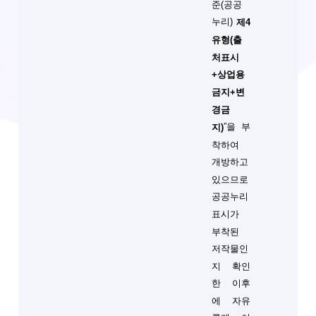
준(공공
누리)
제4
유형(출
처표시
+상업용
금지+변
경금
”을 부
지)
착하여
개방하고
있으므로
공공누리
표시가
부착된
저작물인
지 확인
한 이후
에 자유