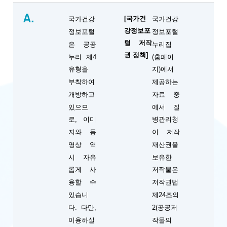
A.
[국가건
국가건강
국가건강
강정보포
정보포털
정보포털
털 저작
은 공공
누리집
권 정책]
누리 제4
(홈페이
유형을
지)에서
부착하여
제공하는
개방하고
자료 중
있으므
에서 질
로, 이미
병관리청
지와 동
이 저작
영상 역
재산권을
시 자유
보유한
롭게 사
저작물은
용할 수
저작권법
있습니
제24조의
다. 다만,
2(공공저
이용하실
작물의