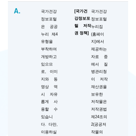
A.
[국가건
국가건강
국가건강
강정보포
정보포털
정보포털
털 저작
은 공공
누리집
권 정책]
누리 제4
(홈페이
유형을
지)에서
부착하여
제공하는
개방하고
자료 중
있으므
에서 질
로, 이미
병관리청
지와 동
이 저작
영상 역
재산권을
시 자유
보유한
롭게 사
저작물은
용할 수
저작권법
있습니
제24조의
다. 다만,
2(공공저
이용하실
작물의