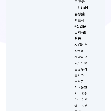
준(공공
누리)
제4
유형(출
처표시
+상업용
금지+변
경금
”을 부
지)
착하여
개방하고
있으므로
공공누리
표시가
부착된
저작물인
지 확인
한 이후
에 자유