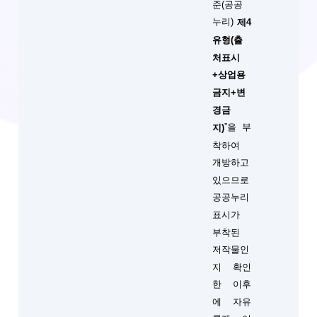
준(공공
누리)
제4
유형(출
처표시
+상업용
금지+변
경금
”을 부
지)
착하여
개방하고
있으므로
공공누리
표시가
부착된
저작물인
지 확인
한 이후
에 자유