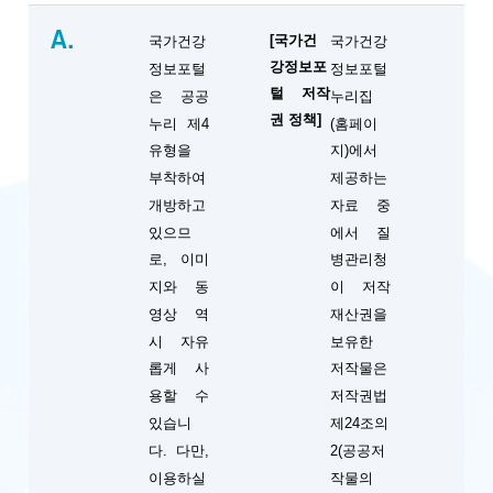
A.
[국가건
국가건강
국가건강
강정보포
정보포털
정보포털
털 저작
은 공공
누리집
권 정책]
누리 제4
(홈페이
유형을
지)에서
부착하여
제공하는
개방하고
자료 중
있으므
에서 질
로, 이미
병관리청
지와 동
이 저작
영상 역
재산권을
시 자유
보유한
롭게 사
저작물은
용할 수
저작권법
있습니
제24조의
다. 다만,
2(공공저
이용하실
작물의